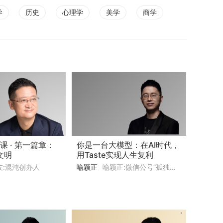
学
历史
心理学
美学
商学
课 · 第一篇章：
你是一台大模型：在AI时代，
文明
用Taste实现人生复利
友:混沌创办人
喻颖正
喻颖正:微信公号“孤独大脑”主理人、知名投资人 、《人生算法》作者