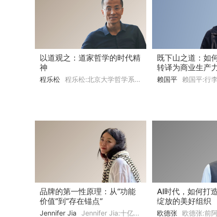
以道观之：道家哲学的时代精
既下山之道：如
神
转译为商业生产
程乐松
程乐松:北京大学哲学系教授
赖国平
赖国平:行李旅宿C
品牌的第一性原理：从“功能
AI时代，如何打
价值”到“存在锚点”
绽放的美好组织
Jennifer Jia
Jennifer Jia:十亿级操盘手、gaga 前 CMO、Kinfolk 杂志中文版创刊市场总监、小宇宙《jennifer无穷动》主理人
欧德张
欧德张:前阿里中供铁军核心大