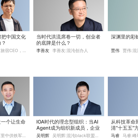
何把中国文化
当时代洪流席卷一切，创业者
深渊里的彩
力？
的底牌是什么？
EO，既下山品牌创始人
李善友
李善友:混沌创办人
贾伟
贾伟:混沌学园校友、
造一个让生命
IOA时代的理念型组织：当AI
从科技革命
Agent成为组织新成员，企业
清“十五五”
如何迈向指数增长？
财富配置窗
将、知名组织发展与领导力专家
吴明辉
吴明辉:混沌black联盟企业 明略科技 创始人
马睿
马睿: