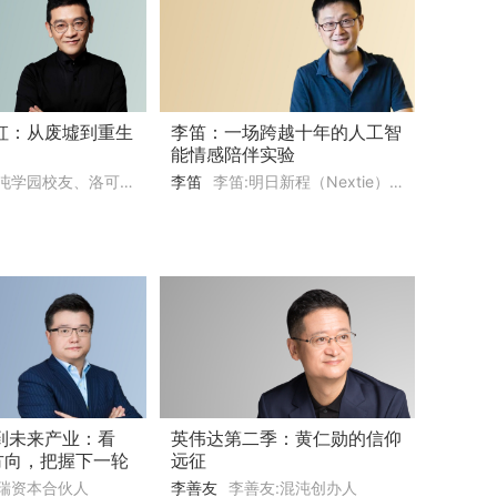
虹：从废墟到重生
李笛：一场跨越十年的人工智
能情感陪伴实验
洛可可创新设计集团创始人、水母智能董事长、艺术家
李笛
李笛:明日新程（Nextie）创始人，微软小冰之父
到未来产业：看
英伟达第二季：黄仁勋的信仰
方向，把握下一轮
远征
口
峰瑞资本合伙人
李善友
李善友:混沌创办人