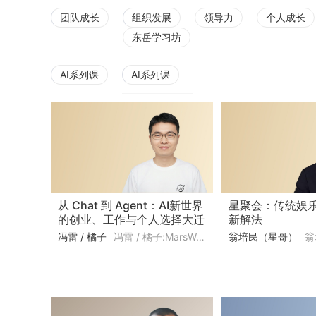
团队成长
组织发展
领导力
个人成长
东岳学习坊
AI系列课
AI系列课
从 Chat 到 Agent：AI新世界
星聚会：传统娱
的创业、工作与个人选择大迁
新解法
移
冯雷 / 橘子
冯雷 / 橘子:MarsWave创始人、前MiniMax海螺AI产品负责人
翁培民（星哥）
翁培